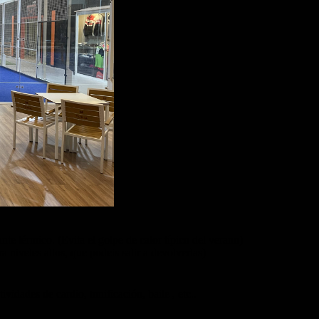
ante térmico. (Evita el golpe de calor típico del verano)
ra niveles altos, que podeis salir a devolverlas)
ividades de cardio, tonificación, baile , etc..