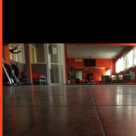
Zona entretenimiento con diversas actividades.
2
Amplios vestuarios personalizados de 75 m
cada uno.
Baño amplio e instalaciones preparadas para minusválidos.
Caldera de gas natural 400 litros, calentamiento total sanitario +
Nuevo depósito de 1000 litros de agua con bomba de presión (
Zona de aparcamiento.
Cafeteria.(refrescos, zumos, bebidas energeticas, café)