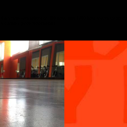
 4 acumuladores solares de 300 litros, total 1200 litros solares (garantiz
16 duchas a pleno rendimiento)