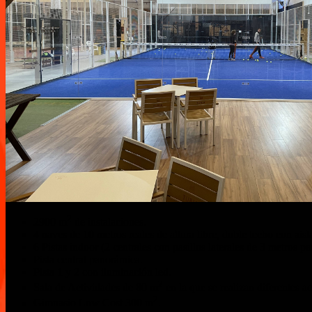
2
2900 m
de instalaciones.
4 naves de 10 metros reales de altura libre, doble techo con aisl
6 Pistas indoor (2 centrales con pasillos laterales de 3 metros pa
Pista central panorámica.
Pista 1 y 2 con iluminación led.
2
Sala de Actividades de 80 m
en la que se realizan diferentes act
2
Gimnasio Low Cost 300 m
.