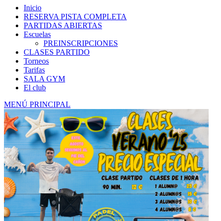
Inicio
RESERVA PISTA COMPLETA
PARTIDAS ABIERTAS
Escuelas
PREINSCRIPCIONES
CLASES PARTIDO
Torneos
Tarifas
SALA GYM
El club
MENÚ PRINCIPAL